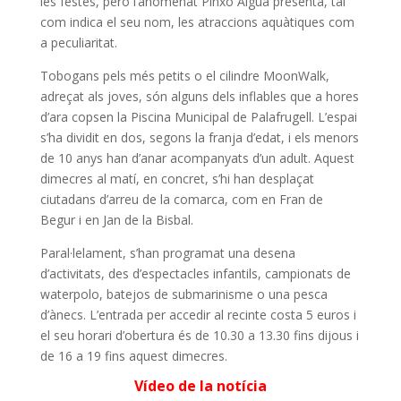
les festes, però l’anomenat Pinxo Aigua presenta, tal
com indica el seu nom, les atraccions aquàtiques com
a peculiaritat.
Tobogans pels més petits o el cilindre MoonWalk,
adreçat als joves, són alguns dels inflables que a hores
d’ara copsen la Piscina Municipal de Palafrugell. L’espai
s’ha dividit en dos, segons la franja d’edat, i els menors
de 10 anys han d’anar acompanyats d’un adult. Aquest
dimecres al matí, en concret, s’hi han desplaçat
ciutadans d’arreu de la comarca, com en Fran de
Begur i en Jan de la Bisbal.
Paral·lelament, s’han programat una desena
d’activitats, des d’espectacles infantils, campionats de
waterpolo, batejos de submarinisme o una pesca
d’ànecs. L’entrada per accedir al recinte costa 5 euros i
el seu horari d’obertura és de 10.30 a 13.30 fins dijous i
de 16 a 19 fins aquest dimecres.
Vídeo de la notícia