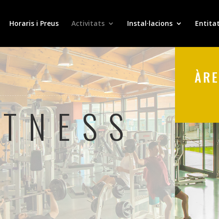
Horaris i Preus
Activitats
Instal·lacions
Entita
ÀRE
ITNESS