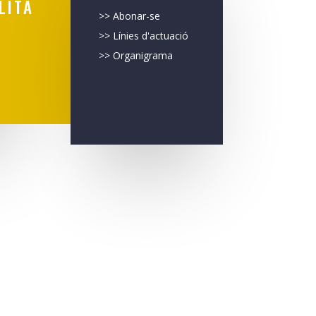
LITA
>> Abonar-se
>> Línies d'actuació
>> Organigrama