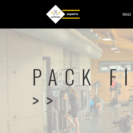
Inici
PACK F
>>