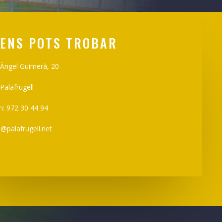
 ENS POTS TROBAR
 Àngel Guimerà, 20
Palafrugell
n: 972 30 44 94
a@palafrugell.net