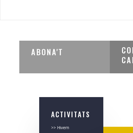
CO
ABONA'T
CA
ACTIVITATS
>>
Hivern