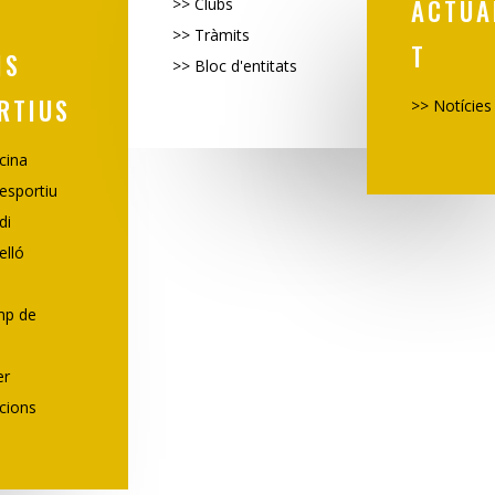
ACTUA
>>
Clubs
>>
Tràmits
T
IS
>> Bloc d'entitats
RTIUS
>> Notícies
cina
iesportiu
di
elló
mp de
er
acions