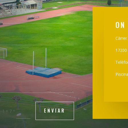
ON
Càrrer
17200 
Telèfo
Piscin
ENVIAR
=
1 + 7