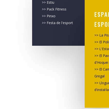
>>
Estiu
>>
Pack Fitness
ESPA
>>
Pinxo
ESPO
>>
Festa de l'esport
>>
La Pis
>>
El Pol
>>
L'Esta
>>
El Pav
d'Hoquei
>>
El Ca
Gregal
>> Llogu
d'instal·l