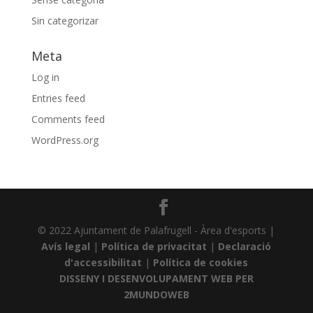
Sin categorizar
Meta
Log in
Entries feed
Comments feed
WordPress.org
© 2022 Ajuntament de Palafrugell - Àrea d'esports |
Avís legal
|
Política de privacitat
|
Declaració
d'accessibilitat
|
Política de cookies
DISSENY I DESENVOLUPAMENT WEB PER
2MUNDOWEB