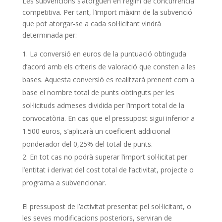
Les subvencions s’atorguen en règim de concurrència
competitiva. Per tant, l’import màxim de la subvenció
que pot atorgar-se a cada sol·licitant vindrà
determinada per:
La conversió en euros de la puntuació obtinguda
d’acord amb els criteris de valoració que consten a les
bases. Aquesta conversió es realitzarà prenent com a
base el nombre total de punts obtinguts per les
sol·licituds admeses dividida per l’import total de la
convocatòria. En cas que el pressupost sigui inferior a
1.500 euros, s’aplicarà un coeficient addicional
ponderador del 0,25% del total de punts.
En tot cas no podrà superar l’import sol·licitat per
l’entitat i derivat del cost total de l’activitat, projecte o
programa a subvencionar.
El pressupost de l’activitat presentat pel sol·licitant, o
les seves modificacions posteriors, serviran de