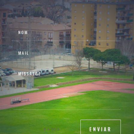
ENVIAR
=
8 + 10